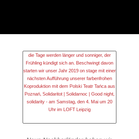
die Tage werden länger und sonniger, der
Frühling kündigt sich an. Beschwingt davon
starten wir unser Jahr 2019 on stage mit einer
nächsten Aufführung unserer farbenfrohen
Koproduktion mit dem Polski Teatr Tańca aus
Poznań, Solidaritot | Solidarnoc | Good night,
solidarity - am Samstag, den 4. Mai um 20
Uhr im LOFT Leipzig